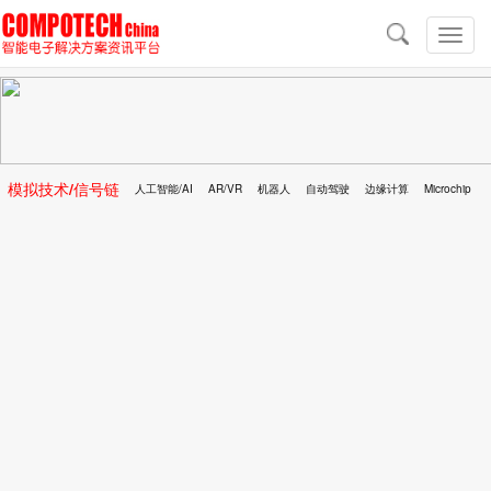
导
航
切
换
导
航
模拟技术/信号链
人工智能/AI
AR/VR
机器人
自动驾驶
边缘计算
Microchip
区块链
移动医疗