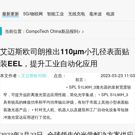
最新更新
5G/物联网
智能工业
无线充电
毫米波
电源
智能设备
无线连接
当前位置：
CompoTech China
新品报到
>
>
艾迈斯欧司朗推出110µm小孔径表面贴
装EEL，提升工业自动化应用
本文作者：
艾迈斯欧司朗
点击：
2023-03-23 11:03
前言：
• SPL S1L90H_3激光器的发射宽度较
窄，可提升远距离激光雷达应用性能，简化光学集成； • SPL S1L90H_3
具有较高的峰值功率和平均功率输出评级，有别于市面上其他小型表面贴
装激光器产品； • 针对无人机、机器人以及建筑和工厂自动化设备等短脉
冲激光雷达应用进行了优化。