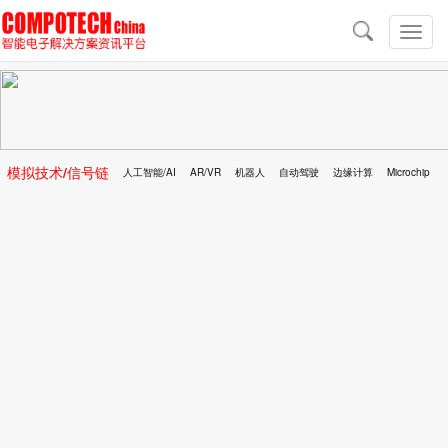
导
航
切
换
导
航
模拟技术/信号链
人工智能/AI
AR/VR
机器人
自动驾驶
边缘计算
Microchip
区块链
移动医疗