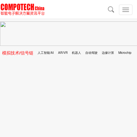
导
航
切
换
导
航
模拟技术/信号链
人工智能/AI
AR/VR
机器人
自动驾驶
边缘计算
Microchip
区块链
移动医疗