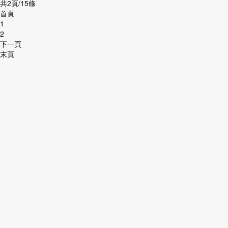
共2頁/15條
首頁
1
2
下一頁
末頁