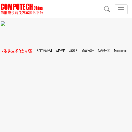
导
航
切
换
导
航
模拟技术/信号链
人工智能/AI
AR/VR
机器人
自动驾驶
边缘计算
Microchip
区块链
移动医疗