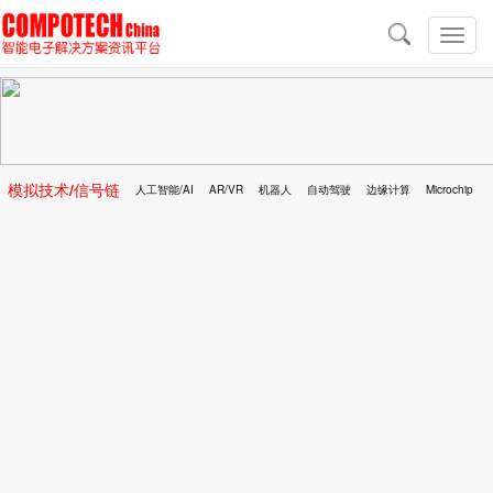
导
航
切
换
导
航
模拟技术/信号链
人工智能/AI
AR/VR
机器人
自动驾驶
边缘计算
Microchip
区块链
移动医疗