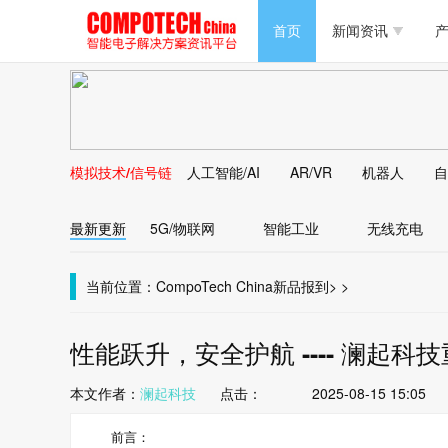
半导体/零组件
首页
新闻资讯
产
PC/周边
半导体/零组件
新能源
PC/周边
马达电机技术
模拟技术/信号链
人工智能/AI
AR/VR
机器人
自
新能源
大数据/云
最新更新
5G/物联网
智能工业
无线充电
马达电机技术
大数据/云
当前位置：
CompoTech China
新品报到
>
>
性能跃升，安全护航 ---- 澜起科
本文作者：
澜起科技
点击：
2025-08-15 15:05
前言：