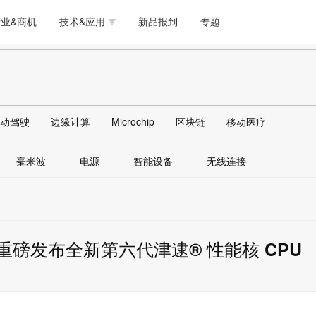
测试量测
模拟技术/时钟
通信/网络
5G/射频/微波
工艺/制造/材料
业&商机
技术&应用
新品报到
专题
软件/工具
存储
医疗电子
无线连接
LED
测试量测
模拟技术/时钟
通信/网络
5G/射频/微波
工艺/制造/材料
人工智能
安全
安防监控
汽车
可穿戴
软件/工具
存储
医疗电子
无线连接
LED
物联网
DLP
模拟技术/信号链
AI/人工智能
传感器技术
动驾驶
边缘计算
Microchip
区块链
移动医疗
人工智能
安全
安防监控
汽车
可穿戴
边缘计算
AR/VR/图像/3D
存储
电源技术/信号链
接口
毫米波
电源
智能设备
无线连接
物联网
DLP
模拟技术/信号链
AI/人工智能
传感器技术
边缘计算
AR/VR/图像/3D
存储
电源技术/信号链
接口
技重磅发布全新第六代津逮® 性能核 CPU