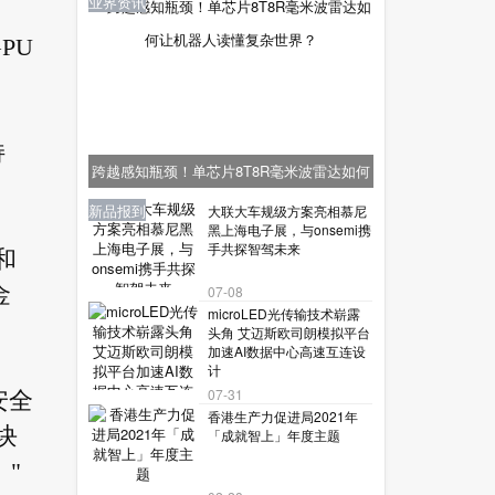
业界资讯
GPU
持
跨越感知瓶颈！单芯片8T8R毫米波雷达如何
。
让机器人读懂复杂世界？
业界资讯
业界资讯
业界资讯
新品报到
新品报到
大联大车规级方案亮相慕尼
黑上海电子展，与onsemi携
手共探智驾未来
和
金
07-08
microLED光传输技术崭露
头角 艾迈斯欧司朗模拟平台
加速AI数据中心高速互连设
计
07-31
安全
香港生产力促进局2021年
块
「成就智上」年度主题
"