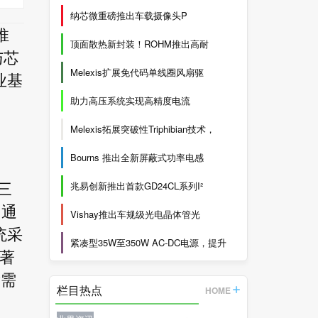
纳芯微重磅推出车载摄像头P
推
顶面散热新封装！ROHM推出高耐
与芯
Melexis扩展免代码单线圈风扇驱
业基
助力高压系统实现高精度电流
Melexis拓展突破性Triphibian技术，
Bourns 推出全新屏蔽式功率电感
兆易创新推出首款GD24CL系列I²
三
，通
Vishay推出车规级光电晶体管光
统采
紧凑型35W至350W AC-DC电源，提升
显著
苛需
栏目热点
HOME