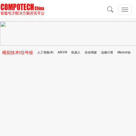
导
航
切
换
导
航
模拟技术/信号链
人工智能/AI
AR/VR
机器人
自动驾驶
边缘计算
Microchip
区块链
移动医疗