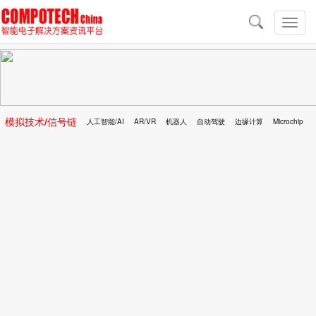
导
航
切
换
导
航
模拟技术/信号链
人工智能/AI
AR/VR
机器人
自动驾驶
边缘计算
Microchip
区块链
移动医疗