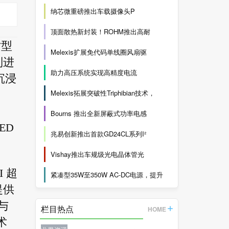
纳芯微重磅推出车载摄像头P
顶面散热新封装！ROHM推出高耐
寸型
Melexis扩展免代码单线圈风扇驱
列进
助力高压系统实现高精度电流
沉浸
Melexis拓展突破性Triphibian技术，
Bourns 推出全新屏蔽式功率电感
ED
兆易创新推出首款GD24CL系列I²
Vishay推出车规级光电晶体管光
I 超
紧凑型35W至350W AC-DC电源，提升
提供
节与
栏目热点
HOME
术