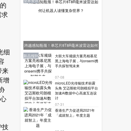
业界资讯
邃的
需求
速
跨越感知瓶颈！单芯片8T8R毫米波雷达如何
光细
让机器人读懂复杂世界？
业界资讯
业界资讯
业界资讯
新品报到
新品报到
大联大车规级方案亮相慕尼
容
黑上海电子展，与onsemi携
手共探智驾未来
带来
07-08
新增
microLED光传输技术崭露
头角 艾迈斯欧司朗模拟平台
，协
加速AI数据中心高速互连设
计
准心
07-31
香港生产力促进局2021年
「成就智上」年度主题
护技