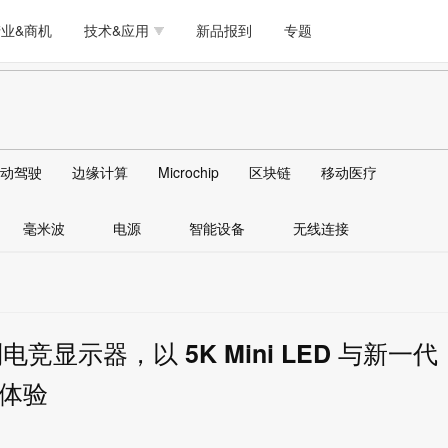
测试量测
模拟技术/时钟
通信/网络
5G/射频/微波
工艺/制造/材料
业&商机
技术&应用
新品报到
专题
软件/工具
存储
医疗电子
无线连接
LED
测试量测
模拟技术/时钟
通信/网络
5G/射频/微波
工艺/制造/材料
人工智能
安全
安防监控
汽车
可穿戴
软件/工具
存储
医疗电子
无线连接
LED
物联网
DLP
模拟技术/信号链
AI/人工智能
传感器技术
动驾驶
边缘计算
Microchip
区块链
移动医疗
人工智能
安全
安防监控
汽车
可穿戴
边缘计算
AR/VR/图像/3D
存储
电源技术/信号链
接口
毫米波
电源
智能设备
无线连接
物联网
DLP
模拟技术/信号链
AI/人工智能
传感器技术
边缘计算
AR/VR/图像/3D
存储
电源技术/信号链
接口
列电竞显示器，以 5K Mini LED 与新一代
示体验