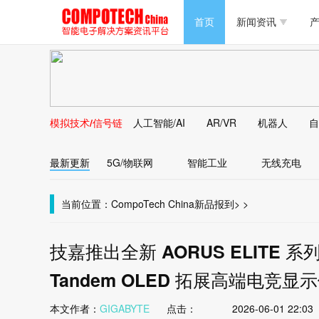
半导体/零组件
首页
新闻资讯
产
PC/周边
半导体/零组件
新能源
PC/周边
马达电机技术
模拟技术/信号链
人工智能/AI
AR/VR
机器人
自
新能源
大数据/云
最新更新
5G/物联网
智能工业
无线充电
马达电机技术
大数据/云
当前位置：
CompoTech China
新品报到
>
>
技嘉推出全新 AORUS ELITE 系
Tandem OLED 拓展高端电竞显
本文作者：
GIGABYTE
点击：
2026-06-01 22:03