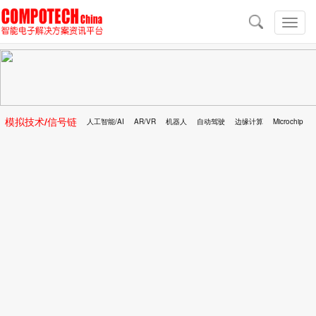
导
航
切
换
导
航
模拟技术/信号链
人工智能/AI
AR/VR
机器人
自动驾驶
边缘计算
Microchip
区块链
移动医疗