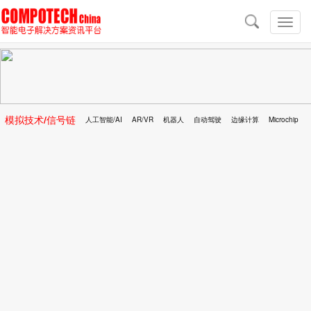
导
航
切
换
导
航
模拟技术/信号链
人工智能/AI
AR/VR
机器人
自动驾驶
边缘计算
Microchip
区块链
移动医疗