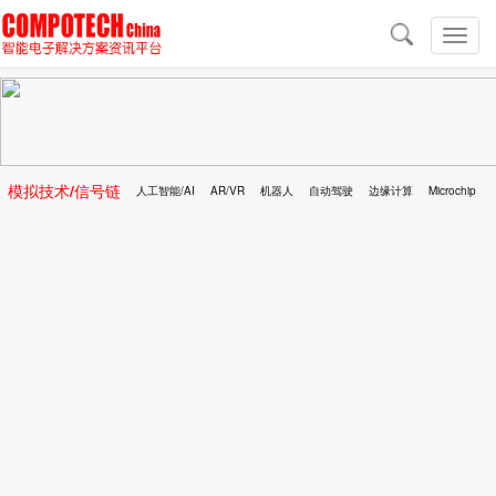
导
航
切
换
导
航
模拟技术/信号链
人工智能/AI
AR/VR
机器人
自动驾驶
边缘计算
Microchip
区块链
移动医疗