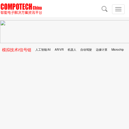
导
航
切
换
导
航
模拟技术/信号链
人工智能/AI
AR/VR
机器人
自动驾驶
边缘计算
Microchip
区块链
移动医疗