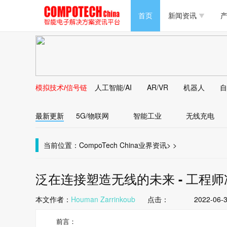
半导体/零组件
首页
新闻资讯
产
PC/周边
半导体/零组件
新能源
PC/周边
马达电机技术
模拟技术/信号链
人工智能/AI
AR/VR
机器人
自
新能源
大数据/云
最新更新
5G/物联网
智能工业
无线充电
马达电机技术
大数据/云
当前位置：
CompoTech China
业界资讯
>
>
泛在连接塑造无线的未来 - 工程
本文作者：
Houman Zarrinkoub
点击：
2022-06-3
前言：