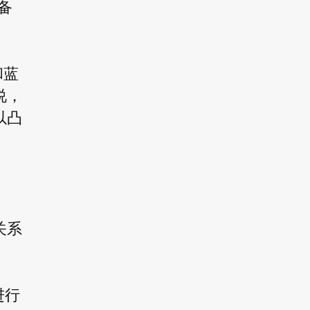
备
和蓝
说，
以凸
关系
进行