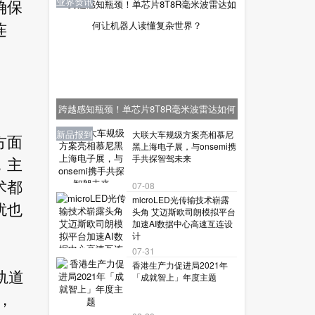
业界资讯
确保
连
跨越感知瓶颈！单芯片8T8R毫米波雷达如何
让机器人读懂复杂世界？
业界资讯
业界资讯
业界资讯
新品报到
新品报到
大联大车规级方案亮相慕尼
方面
黑上海电子展，与onsemi携
手共探智驾未来
，主
术都
07-08
microLED光传输技术崭露
扰也
头角 艾迈斯欧司朗模拟平台
加速AI数据中心高速互连设
计
07-31
香港生产力促进局2021年
轨道
「成就智上」年度主题
，