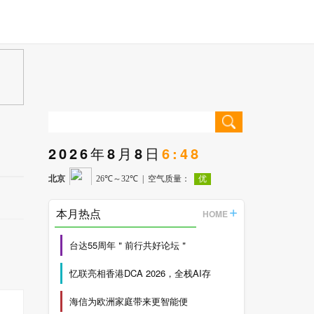
2026年8月8日
6:48
本月热点
HOME
台达55周年＂前行共好论坛＂
忆联亮相香港DCA 2026，全栈AI存
海信为欧洲家庭带来更智能便