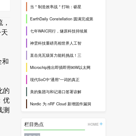
当＂制造效率战＂打响：砺星
EarthDaily Constellation 圆满完成第
流，
七年WAIC同行，燧原科技持续展
今天
神雲科技重磅亮相世界人工智
直击兆瓦级算力能耗挑战！三
全和
Microchip推出即插即用90W以太网
现代SoC中“通用”一词的真正
化的
美的集团与和记港口签署谅解
；优
Nordic 为 nRF Cloud 新增固件漏洞
线测
栏目热点
HOME