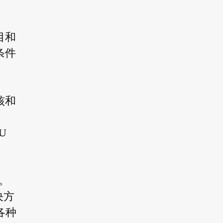
目和
条件
核和
U
。
决方
各种