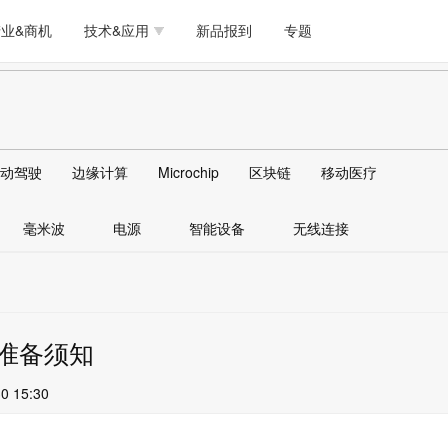
测试量测
模拟技术/时钟
通信/网络
5G/射频/微波
工艺/制造/材料
业&商机
技术&应用
新品报到
专题
软件/工具
存储
医疗电子
无线连接
LED
测试量测
模拟技术/时钟
通信/网络
5G/射频/微波
工艺/制造/材料
人工智能
安全
安防监控
汽车
可穿戴
软件/工具
存储
医疗电子
无线连接
LED
物联网
DLP
模拟技术/信号链
AI/人工智能
传感器技术
动驾驶
边缘计算
Microchip
区块链
移动医疗
人工智能
安全
安防监控
汽车
可穿戴
边缘计算
AR/VR/图像/3D
存储
电源技术/信号链
接口
毫米波
电源
智能设备
无线连接
物联网
DLP
模拟技术/信号链
AI/人工智能
传感器技术
边缘计算
AR/VR/图像/3D
存储
电源技术/信号链
接口
师准备须知
0 15:30