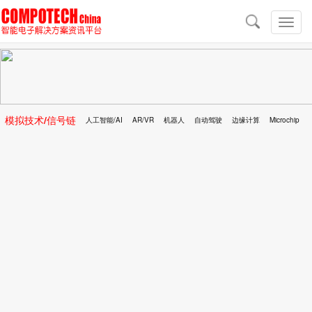
导
航
切
换
导
航
模拟技术/信号链
人工智能/AI
AR/VR
机器人
自动驾驶
边缘计算
Microchip
区块链
移动医疗