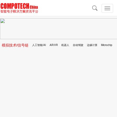
导
航
切
换
导
航
模拟技术/信号链
人工智能/AI
AR/VR
机器人
自动驾驶
边缘计算
Microchip
区块链
移动医疗