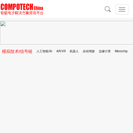
导
航
切
换
导
航
模拟技术/信号链
人工智能/AI
AR/VR
机器人
自动驾驶
边缘计算
Microchip
区块链
移动医疗