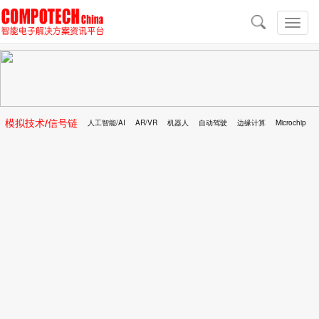
导
航
切
换
导
航
模拟技术/信号链
人工智能/AI
AR/VR
机器人
自动驾驶
边缘计算
Microchip
区块链
移动医疗