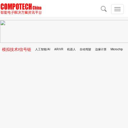
导
航
切
换
导
航
模拟技术/信号链
人工智能/AI
AR/VR
机器人
自动驾驶
边缘计算
Microchip
区块链
移动医疗