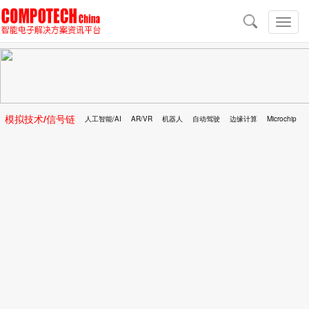
导
航
切
换
导
航
模拟技术/信号链
人工智能/AI
AR/VR
机器人
自动驾驶
边缘计算
Microchip
区块链
移动医疗