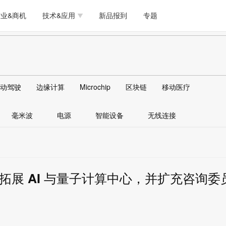
测试量测
模拟技术/时钟
通信/网络
5G/射频/微波
工艺/制造/材料
业&商机
技术&应用
新品报到
专题
软件/工具
存储
医疗电子
无线连接
LED
测试量测
模拟技术/时钟
通信/网络
5G/射频/微波
工艺/制造/材料
人工智能
安全
安防监控
汽车
可穿戴
软件/工具
存储
医疗电子
无线连接
LED
物联网
DLP
模拟技术/信号链
AI/人工智能
传感器技术
动驾驶
边缘计算
Microchip
区块链
移动医疗
人工智能
安全
安防监控
汽车
可穿戴
边缘计算
AR/VR/图像/3D
存储
电源技术/信号链
接口
毫米波
电源
智能设备
无线连接
物联网
DLP
模拟技术/信号链
AI/人工智能
传感器技术
边缘计算
AR/VR/图像/3D
存储
电源技术/信号链
接口
费城，拓展 AI 与量子计算中心，并扩充咨询委