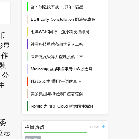
当＂制造效率战＂打响：砺星
EarthDaily Constellation 圆满完成第
七年WAIC同行，燧原科技持续展
代币
神雲科技重磅亮相世界人工智
彰显
合作
直击兆瓦级算力能耗挑战！三
融
Microchip推出即插即用90W以太网
，公
现代SoC中“通用”一词的真正
中
美的集团与和记港口签署谅解
Nordic 为 nRF Cloud 新增固件漏洞
组委
栏目热点
HOME
们立志