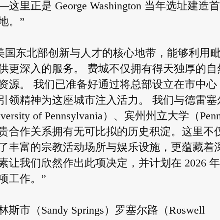
是 George Washington 当年选址建造
地。”
足于美国东北部创新与人才的核心地带，能够利用
供更深入的服务。 费城不仅拥有得天独厚的自
资源。 我们已准备好通过将总部设立在市中心
引领精神为这座城市注入活力。 我们与德雷塞
ity of Pennsylvania）、宾州州立大学（Pen
的珍贵合作关系拥有无可比拟的历史积淀。这里不
了丰富的宗教活动场所与娱乐设施，更蕴藏着
让我们欣然作出此项决定，并计划在 2026 
项工作。”
andy Springs）罗塞尔路（Roswell