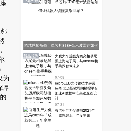
业界资讯
首座
毗邻
然
跨越感知瓶颈！单芯片8T8R毫米波雷达如何
，
让机器人读懂复杂世界？
业界资讯
业界资讯
业界资讯
新品报到
新品报到
大联大车规级方案亮相慕尼
尔
黑上海电子展，与onsemi携
手共探智驾未来
n
07-08
仅为
microLED光传输技术崭露
深厚
头角 艾迈斯欧司朗模拟平台
加速AI数据中心高速互连设
年的
计
07-31
香港生产力促进局2021年
「成就智上」年度主题