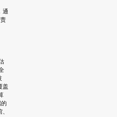
问，通
负责
产估
全
技
覆盖
算
端的
馆、