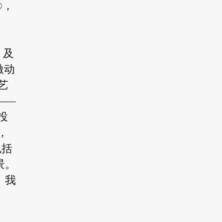
®，
I 及
激动
艺
——
投
，
包括
景。
。我