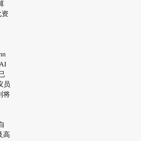
算
化资
hn
AI
已
议员
则将
自
及高