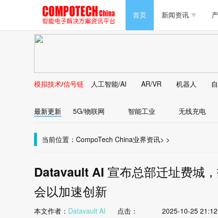
半导体/零组件
首页
新闻资讯
产
PC/周边
半导体/零组件
新能源
PC/周边
马达电机技术
模拟技术/信号链
人工智能/AI
AR/VR
机器人
自
新能源
大数据/云
最新更新
5G/物联网
智能工业
无线充电
马达电机技术
大数据/云
当前位置：
CompoTech China
业界资讯
>
>
Datavault AI 宣布总部迁址
会以加速创新
本文作者：
Datavault AI
点击：
2025-10-25 21:12