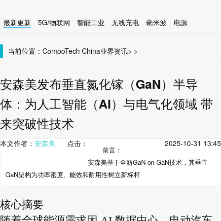
最新更新
5G/物联网
智能工业
无线充电
毫米波
电源
智能设备
无线连接
当前位置：
CompoTech China
业界资讯
>
>
安森美发布垂直氮化镓（GaN）半导
体：为人工智能（AI）与电气化领域 带
来突破性技术
本文作者：
安森美
点击：
2025-10-31 13:45
前言：
安森美基于全新GaN-on-GaN技术，其垂直
GaN架构为功率密度、能效和耐用性树立新标杆
核心摘要
随着全球能源需求因 AI 数据中心、电动汽车