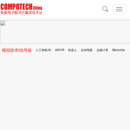
导
航
切
换
导
航
模拟技术/信号链
人工智能/AI
AR/VR
机器人
自动驾驶
边缘计算
Microchip
区块链
移动医疗