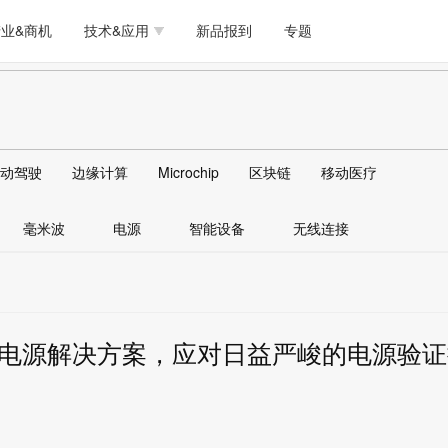
测试量测
模拟技术/时钟
通信/网络
5G/射频/微波
工艺/制造/材料
业&商机
技术&应用
新品报到
专题
软件/工具
存储
医疗电子
无线连接
LED
测试量测
模拟技术/时钟
通信/网络
5G/射频/微波
工艺/制造/材料
人工智能
安全
安防监控
汽车
可穿戴
软件/工具
存储
医疗电子
无线连接
LED
物联网
DLP
模拟技术/信号链
AI/人工智能
传感器技术
动驾驶
边缘计算
Microchip
区块链
移动医疗
人工智能
安全
安防监控
汽车
可穿戴
边缘计算
AR/VR/图像/3D
存储
电源技术/信号链
接口
毫米波
电源
智能设备
无线连接
物联网
DLP
模拟技术/信号链
AI/人工智能
传感器技术
边缘计算
AR/VR/图像/3D
存储
电源技术/信号链
接口
电源解决方案，应对日益严峻的电源验证