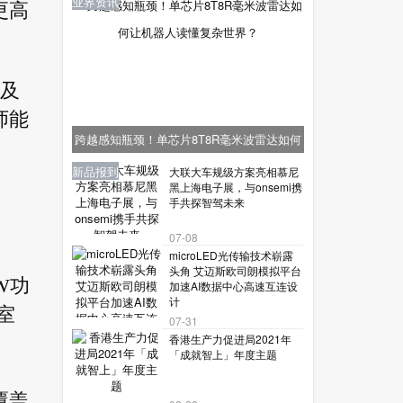
业界资讯
更高
源及
师能
跨越感知瓶颈！单芯片8T8R毫米波雷达如何
让机器人读懂复杂世界？
业界资讯
业界资讯
业界资讯
新品报到
新品报到
大联大车规级方案亮相慕尼
黑上海电子展，与onsemi携
手共探智驾未来
07-08
microLED光传输技术崭露
头角 艾迈斯欧司朗模拟平台
W功
加速AI数据中心高速互连设
计
室
07-31
香港生产力促进局2021年
「成就智上」年度主题
覆盖