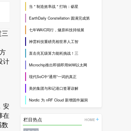
当＂制造效率战＂打响：砺星
EarthDaily Constellation 圆满完成第
七年WAIC同行，燧原科技持续展
过三
神雲科技重磅亮相世界人工智
决方
直击兆瓦级算力能耗挑战！三
设计
Microchip推出即插即用90W以太网
现代SoC中“通用”一词的真正
美的集团与和记港口签署谅解
Nordic 为 nRF Cloud 新增固件漏洞
，安
够在
栏目热点
HOME
感数