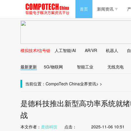
半导体/零组件
首页
新闻资讯
产
PC/周边
半导体/零组件
新能源
PC/周边
马达电机技术
模拟技术/信号链
人工智能/AI
AR/VR
机器人
自
新能源
大数据/云
最新更新
5G/物联网
智能工业
无线充电
马达电机技术
大数据/云
当前位置：
CompoTech China
业界资讯
>
>
是德科技推出新型高功率系统就绪
战
本文作者：
是德科技
点击：
2025-11-06 10:51