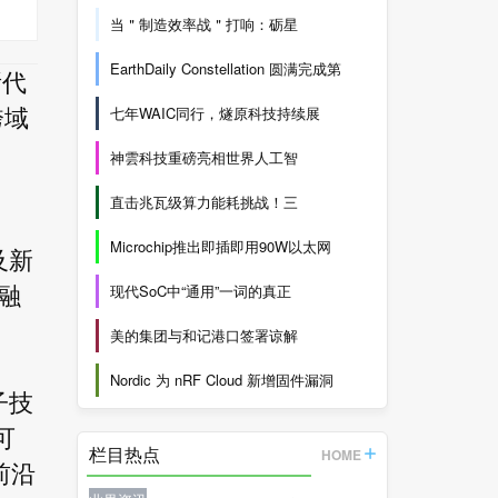
当＂制造效率战＂打响：砺星
EarthDaily Constellation 圆满完成第
所代
七年WAIC同行，燧原科技持续展
跨域
神雲科技重磅亮相世界人工智
直击兆瓦级算力能耗挑战！三
Microchip推出即插即用90W以太网
及新
现代SoC中“通用”一词的真正
融
美的集团与和记港口签署谅解
Nordic 为 nRF Cloud 新增固件漏洞
子技
可
栏目热点
HOME
前沿