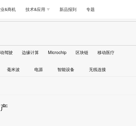
测试量测
模拟技术/时钟
通信/网络
5G/射频/微波
工艺/制造/材料
业&商机
技术&应用
新品报到
专题
软件/工具
存储
医疗电子
无线连接
LED
测试量测
模拟技术/时钟
通信/网络
5G/射频/微波
工艺/制造/材料
人工智能
安全
安防监控
汽车
可穿戴
软件/工具
存储
医疗电子
无线连接
LED
物联网
DLP
模拟技术/信号链
AI/人工智能
传感器技术
动驾驶
边缘计算
Microchip
区块链
移动医疗
人工智能
安全
安防监控
汽车
可穿戴
边缘计算
AR/VR/图像/3D
存储
电源技术/信号链
接口
毫米波
电源
智能设备
无线连接
物联网
DLP
模拟技术/信号链
AI/人工智能
传感器技术
边缘计算
AR/VR/图像/3D
存储
电源技术/信号链
接口
量产