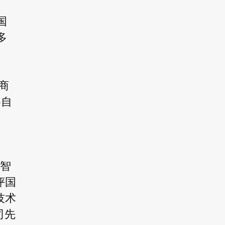
国
多
商
各自
、智
评国
技术
司先