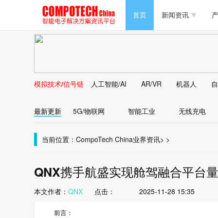
半导体/零组件
首页
新闻资讯
产
PC/周边
半导体/零组件
新能源
PC/周边
马达电机技术
模拟技术/信号链
人工智能/AI
AR/VR
机器人
自
新能源
大数据/云
最新更新
5G/物联网
智能工业
无线充电
马达电机技术
大数据/云
当前位置：
CompoTech China
业界资讯
>
>
QNX携手航盛实现舱驾融合平台
本文作者：
QNX
点击：
2025-11-28 15:35
前言：