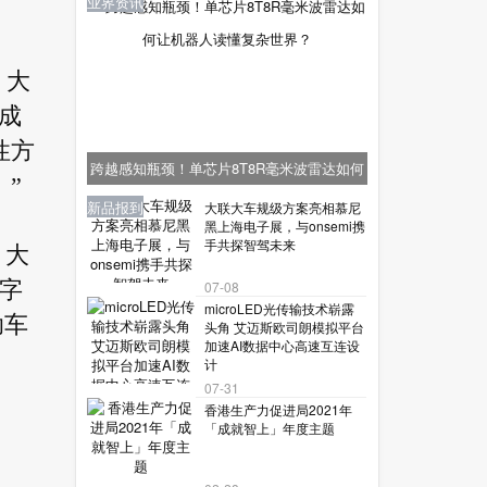
业界资讯
 大
成
性方
跨越感知瓶颈！单芯片8T8R毫米波雷达如何
”
让机器人读懂复杂世界？
业界资讯
业界资讯
业界资讯
新品报到
新品报到
大联大车规级方案亮相慕尼
黑上海电子展，与onsemi携
手共探智驾未来
、大
字
07-08
microLED光传输技术崭露
助车
头角 艾迈斯欧司朗模拟平台
加速AI数据中心高速互连设
计
07-31
香港生产力促进局2021年
「成就智上」年度主题