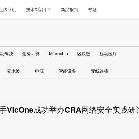
测试量测
模拟技术/时钟
通信/网络
5G/射频/微波
工艺/制造/材料
业&商机
技术&应用
新品报到
专题
软件/工具
存储
医疗电子
无线连接
LED
测试量测
模拟技术/时钟
通信/网络
5G/射频/微波
工艺/制造/材料
人工智能
安全
安防监控
汽车
可穿戴
软件/工具
存储
医疗电子
无线连接
LED
物联网
DLP
模拟技术/信号链
AI/人工智能
传感器技术
动驾驶
边缘计算
Microchip
区块链
移动医疗
人工智能
安全
安防监控
汽车
可穿戴
边缘计算
AR/VR/图像/3D
存储
电源技术/信号链
接口
毫米波
电源
智能设备
无线连接
物联网
DLP
模拟技术/信号链
AI/人工智能
传感器技术
边缘计算
AR/VR/图像/3D
存储
电源技术/信号链
接口
VicOne成功举办CRA网络安全实践研