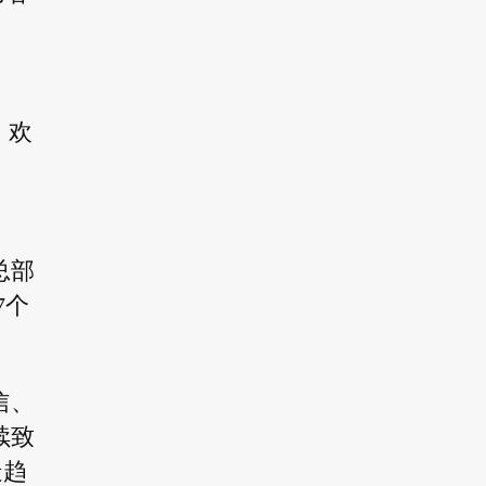
。欢
总部
7个
信、
续致
造趋