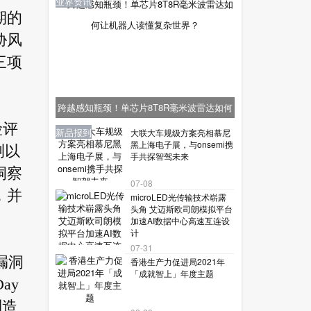
业界资讯
期的
胁风
三项
跨越感知瓶颈！单芯片8T8R毫米波雷达如何
险评
让机器人读懂复杂世界？
业界资讯
业界资讯
业界资讯
新品报到
新品报到
大联大车规级方案亮相慕尼
黑上海电子展，与onsemi携
测以
手共探智驾未来
洞察
07-08
，并
microLED光传输技术崭露
头角 艾迈斯欧司朗模拟平台
加速AI数据中心高速互连设
计
07-31
漏洞
香港生产力促进局2021年
「成就智上」年度主题
ay
制造