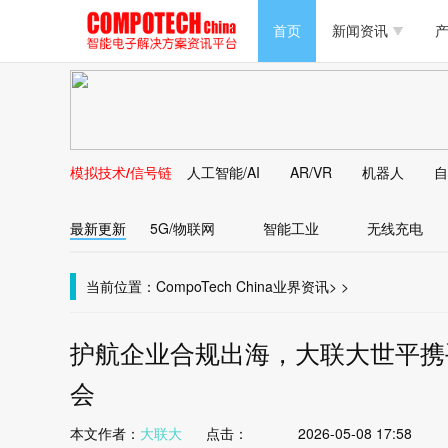
半导体/零组件
首页
新闻资讯
产
PC/周边
半导体/零组件
新能源
PC/周边
马达电机技术
模拟技术/信号链
人工智能/AI
AR/VR
机器人
自
新能源
大数据/云
最新更新
5G/物联网
智能工业
无线充电
马达电机技术
大数据/云
当前位置：
CompoTech China
业界资讯
>
>
护航企业合规出海，大联大世平携手
会
本文作者：
大联大
点击：
2026-05-08 17:58