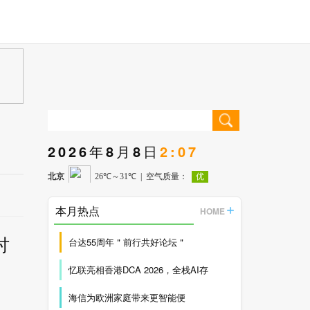
2026年8月8日
2:07
本月热点
HOME
讨
台达55周年＂前行共好论坛＂
忆联亮相香港DCA 2026，全栈AI存
海信为欧洲家庭带来更智能便