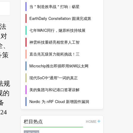
当＂制造效率战＂打响：砺星
EarthDaily Constellation 圆满完成第
性法
七年WAIC同行，燧原科技持续展
及对
神雲科技重磅亮相世界人工智
全、
直击兆瓦级算力能耗挑战！三
务策
Microchip推出即插即用90W以太网
现代SoC中“通用”一词的真正
法规
美的集团与和记港口签署谅解
规的
Nordic 为 nRF Cloud 新增固件漏洞
备
24
栏目热点
HOME