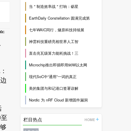
当＂制造效率战＂打响：砺星
EarthDaily Constellation 圆满完成第
七年WAIC同行，燧原科技持续展
新产
神雲科技重磅亮相世界人工智
、
直击兆瓦级算力能耗挑战！三
Microchip推出即插即用90W以太网
现：
现代SoC中“通用”一词的真正
规边
美的集团与和记港口签署谅解
Nordic 为 nRF Cloud 新增固件漏洞
括
伸至
栏目热点
HOME
能够