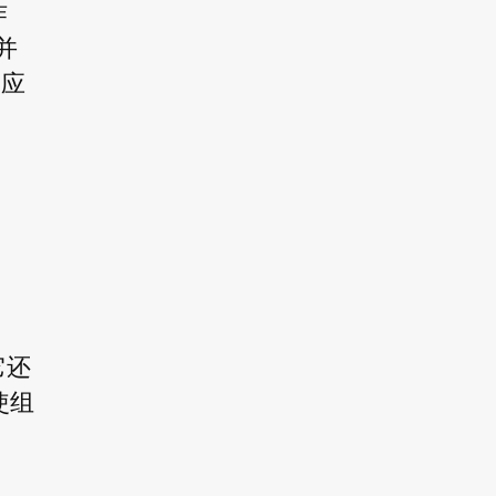
作
并
响应
它还
使组