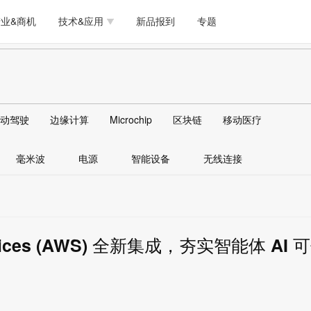
测试量测
模拟技术/时钟
通信/网络
5G/射频/微波
工艺/制造/材料
业&商机
技术&应用
新品报到
专题
软件/工具
存储
医疗电子
无线连接
LED
测试量测
模拟技术/时钟
通信/网络
5G/射频/微波
工艺/制造/材料
人工智能
安全
安防监控
汽车
可穿戴
软件/工具
存储
医疗电子
无线连接
LED
物联网
DLP
模拟技术/信号链
AI/人工智能
传感器技术
动驾驶
边缘计算
Microchip
区块链
移动医疗
人工智能
安全
安防监控
汽车
可穿戴
边缘计算
AR/VR/图像/3D
存储
电源技术/信号链
接口
毫米波
电源
智能设备
无线连接
物联网
DLP
模拟技术/信号链
AI/人工智能
传感器技术
边缘计算
AR/VR/图像/3D
存储
电源技术/信号链
接口
rvices (AWS) 全新集成，夯实智能体 AI 