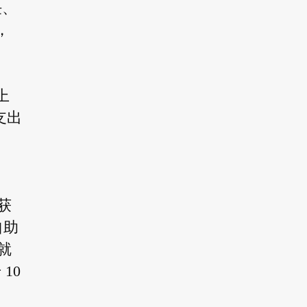
任、
，
上
支出
获
自助
就
10