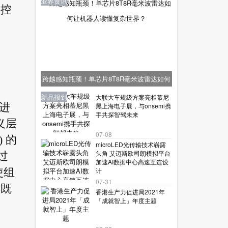
业界资讯
受控
跨越感知瓶颈！单芯片8T8R毫米波雷达如何
让机器人读懂复杂世界？
业界资讯
业界资讯
业界资讯
新品报到
新品报到
大联大车规级方案亮相慕尼
，进
黑上海电子展，与onsemi携
手共探智驾未来
义层
07-08
 的
microLED光传输技术崭露
头角 艾迈斯欧司朗模拟平台
过
加速AI数据中心高速互连设
计
使组
07-31
其既
香港生产力促进局2021年
「成就智上」年度主题