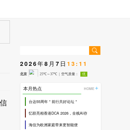
2026年8月7日
13:11
本月热点
HOME
可信
台达55周年＂前行共好论坛＂
忆联亮相香港DCA 2026，全栈AI存
海信为欧洲家庭带来更智能便