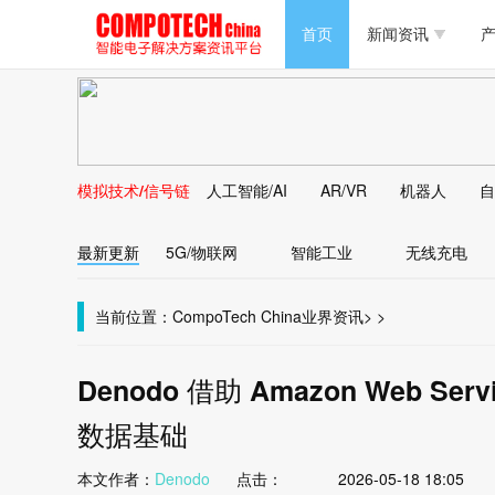
半导体/零组件
首页
新闻资讯
产
PC/周边
半导体/零组件
新能源
PC/周边
马达电机技术
模拟技术/信号链
人工智能/AI
AR/VR
机器人
自
新能源
大数据/云
最新更新
5G/物联网
智能工业
无线充电
马达电机技术
大数据/云
当前位置：
CompoTech China
业界资讯
>
>
Denodo 借助 Amazon Web Se
数据基础
本文作者：
Denodo
点击：
2026-05-18 18:05