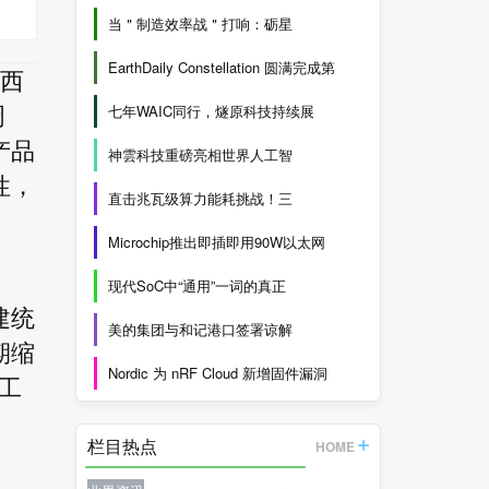
当＂制造效率战＂打响：砺星
EarthDaily Constellation 圆满完成第
署西
七年WAIC同行，燧原科技持续展
周
产品
神雲科技重磅亮相世界人工智
性，
直击兆瓦级算力能耗挑战！三
Microchip推出即插即用90W以太网
现代SoC中“通用”一词的真正
建统
美的集团与和记港口签署谅解
期缩
Nordic 为 nRF Cloud 新增固件漏洞
工
栏目热点
HOME