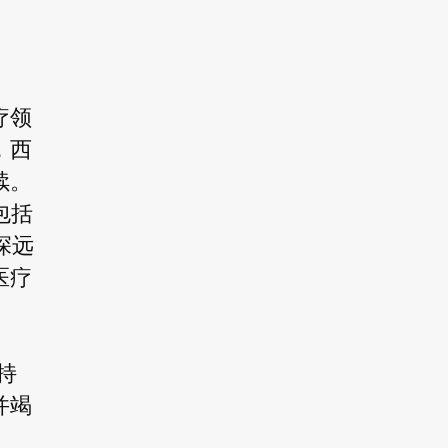
疗领
，西
续。
包括
深远
医疗
持
并竭