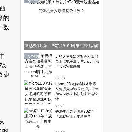
业界资讯
西
厚的
升数
跨越感知瓶颈！单芯片8T8R毫米波雷达如何
让机器人读懂复杂世界？
用
业界资讯
业界资讯
业界资讯
新品报到
新品报到
大联大车规级方案亮相慕尼
黑上海电子展，与onsemi携
的核
手共探智驾未来
敏捷
07-08
microLED光传输技术崭露
头角 艾迈斯欧司朗模拟平台
加速AI数据中心高速互连设
计
07-31
香港生产力促进局2021年
「成就智上」年度主题
从
理的