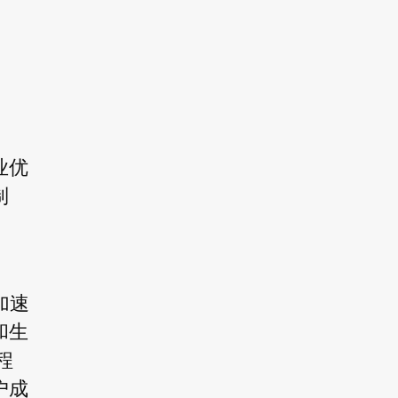
业优
制
加速
和生
程
户成