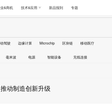
测试量测
模拟技术/时钟
通信/网络
5G/射频/微波
工艺/制造/材料
业&商机
技术&应用
新品报到
专题
软件/工具
存储
医疗电子
无线连接
LED
测试量测
模拟技术/时钟
通信/网络
5G/射频/微波
工艺/制造/材料
人工智能
安全
安防监控
汽车
可穿戴
软件/工具
存储
医疗电子
无线连接
LED
物联网
DLP
模拟技术/信号链
AI/人工智能
传感器技术
动驾驶
边缘计算
Microchip
区块链
移动医疗
人工智能
安全
安防监控
汽车
可穿戴
边缘计算
AR/VR/图像/3D
存储
电源技术/信号链
接口
毫米波
电源
智能设备
无线连接
物联网
DLP
模拟技术/信号链
AI/人工智能
传感器技术
边缘计算
AR/VR/图像/3D
存储
电源技术/信号链
接口
or，推动制造创新升级