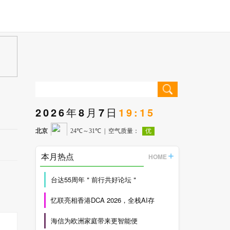
2026年8月7日
19:15
本月热点
HOME
台达55周年＂前行共好论坛＂
忆联亮相香港DCA 2026，全栈AI存
海信为欧洲家庭带来更智能便