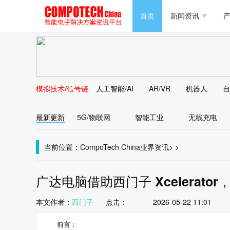
半导体/零组件
首页
新闻资讯
产
PC/周边
半导体/零组件
新能源
PC/周边
马达电机技术
模拟技术/信号链
人工智能/AI
AR/VR
机器人
自
新能源
大数据/云
最新更新
5G/物联网
智能工业
无线充电
马达电机技术
大数据/云
当前位置：
CompoTech China
业界资讯
>
>
广达电脑借助西门子 Xcelerat
本文作者：
西门子
点击：
2026-05-22 11:01
前言：