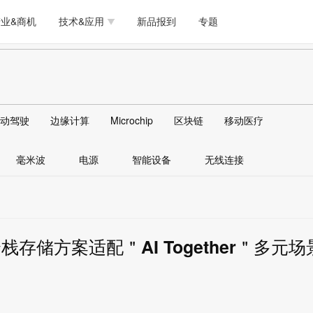
测试量测
模拟技术/时钟
通信/网络
5G/射频/微波
工艺/制造/材料
业&商机
技术&应用
新品报到
专题
软件/工具
存储
医疗电子
无线连接
LED
测试量测
模拟技术/时钟
通信/网络
5G/射频/微波
工艺/制造/材料
人工智能
安全
安防监控
汽车
可穿戴
软件/工具
存储
医疗电子
无线连接
LED
物联网
DLP
模拟技术/信号链
AI/人工智能
传感器技术
动驾驶
边缘计算
Microchip
区块链
移动医疗
人工智能
安全
安防监控
汽车
可穿戴
边缘计算
AR/VR/图像/3D
存储
电源技术/信号链
接口
毫米波
电源
智能设备
无线连接
物联网
DLP
模拟技术/信号链
AI/人工智能
传感器技术
边缘计算
AR/VR/图像/3D
存储
电源技术/信号链
接口
全栈存储方案适配＂AI Together＂多元场