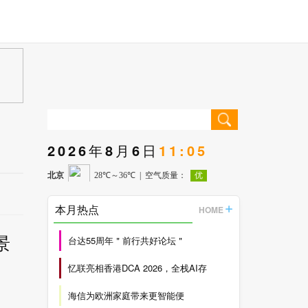
2026年8月6日
11:05
本月热点
HOME
景
台达55周年＂前行共好论坛＂
忆联亮相香港DCA 2026，全栈AI存
海信为欧洲家庭带来更智能便