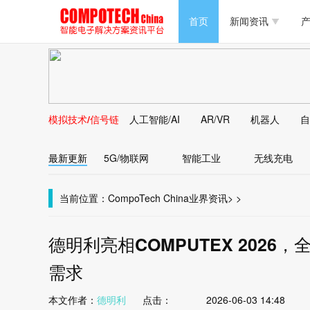
半导体/零组件
首页
新闻资讯
产
PC/周边
半导体/零组件
新能源
PC/周边
马达电机技术
模拟技术/信号链
人工智能/AI
AR/VR
机器人
自
新能源
大数据/云
最新更新
5G/物联网
智能工业
无线充电
马达电机技术
大数据/云
当前位置：
CompoTech China
业界资讯
>
>
德明利亮相COMPUTEX 2026，
需求
本文作者：
德明利
点击：
2026-06-03 14:48