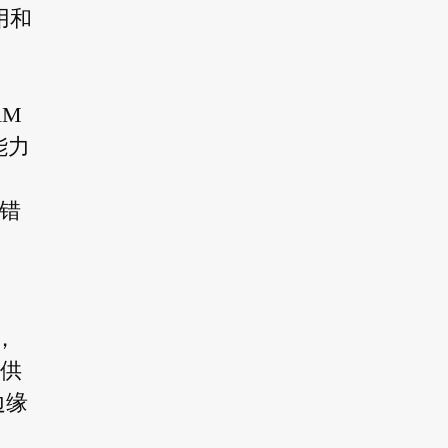
用和
AM
能力
纠错
，
提供
边缘