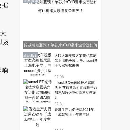
业界资讯
数据
.大
以及
跨越感知瓶颈！单芯片8T8R毫米波雷达如何
让机器人读懂复杂世界？
业界资讯
业界资讯
业界资讯
新品报到
新品报到
大联大车规级方案亮相慕尼
黑上海电子展，与onsemi携
手共探智驾未来
影响
07-08
microLED光传输技术崭露
头角 艾迈斯欧司朗模拟平台
加速AI数据中心高速互连设
计
07-31
香港生产力促进局2021年
「成就智上」年度主题