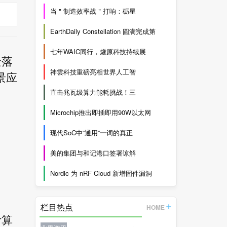
当＂制造效率战＂打响：砺星
EarthDaily Constellation 圆满完成第
七年WAIC同行，燧原科技持续展
景落
神雲科技重磅亮相世界人工智
景应
直击兆瓦级算力能耗挑战！三
Microchip推出即插即用90W以太网
现代SoC中“通用”一词的真正
美的集团与和记港口签署谅解
Nordic 为 nRF Cloud 新增固件漏洞
栏目热点
HOME
计算