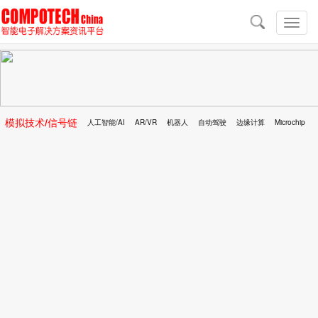
导
航
切
换
导
航
模拟技术/信号链
人工智能/AI
AR/VR
机器人
自动驾驶
边缘计算
Microchip
区块链
移动医疗