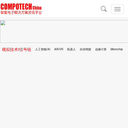
导
航
切
换
导
航
模拟技术/信号链
人工智能/AI
AR/VR
机器人
自动驾驶
边缘计算
Microchip
区块链
移动医疗