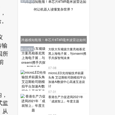
业界资讯
型
合，
合。
议
跨越感知瓶颈！单芯片8T8R毫米波雷达如何
传输
让机器人读懂复杂世界？
业界资讯
业界资讯
业界资讯
新品报到
新品报到
大联大车规级方案亮相慕尼
因所
黑上海电子展，与onsemi携
手共探智驾未来
前
07-08
microLED光传输技术崭露
头角 艾迈斯欧司朗模拟平台
加速AI数据中心高速互连设
计
07-31
构，
香港生产力促进局2021年
「成就智上」年度主题
式监
，从