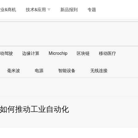
测试量测
模拟技术/时钟
通信/网络
5G/射频/微波
工艺/制造/材料
业&商机
技术&应用
新品报到
专题
软件/工具
存储
医疗电子
无线连接
LED
测试量测
模拟技术/时钟
通信/网络
5G/射频/微波
工艺/制造/材料
人工智能
安全
安防监控
汽车
可穿戴
软件/工具
存储
医疗电子
无线连接
LED
物联网
DLP
模拟技术/信号链
AI/人工智能
传感器技术
动驾驶
边缘计算
Microchip
区块链
移动医疗
人工智能
安全
安防监控
汽车
可穿戴
边缘计算
AR/VR/图像/3D
存储
电源技术/信号链
接口
毫米波
电源
智能设备
无线连接
物联网
DLP
模拟技术/信号链
AI/人工智能
传感器技术
边缘计算
AR/VR/图像/3D
存储
电源技术/信号链
接口
融合如何推动工业自动化