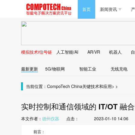
半导体/零组件
首页
新闻资讯
产
PC/周边
半导体/零组件
新能源
PC/周边
马达电机技术
模拟技术/信号链
人工智能/AI
AR/VR
机器人
自
新能源
大数据/云
最新更新
5G/物联网
智能工业
无线充电
马达电机技术
大数据/云
当前位置：
CompoTech China
关键技术和应用
>
>
实时控制和通信领域的 IT/OT 
本文作者：
德州仪器
点击：
2023-01-10 14:06
前言：