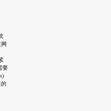
统
太网
紧
需要
)
性的