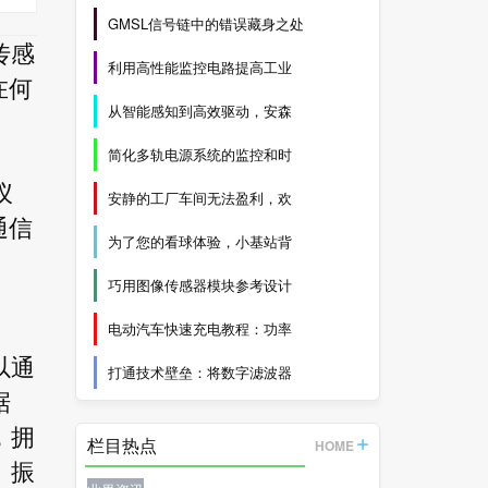
GMSL信号链中的错误藏身之处
传感
利用高性能监控电路提高工业
在何
从智能感知到高效驱动，安森
简化多轨电源系统的监控和时
仪
安静的工厂车间无法盈利，欢
通信
为了您的看球体验，小基站背
巧用图像传感器模块参考设计
电动汽车快速充电教程：功率
以通
打通技术壁垒：将数字滤波器
据
，拥
栏目热点
HOME
、振