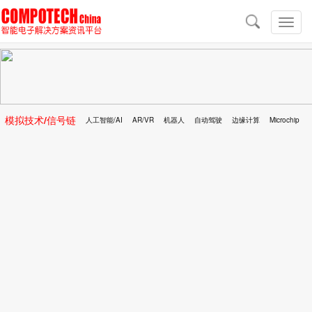
导
航
切
换
导
航
模拟技术/信号链
人工智能/AI
AR/VR
机器人
自动驾驶
边缘计算
Microchip
区块链
移动医疗