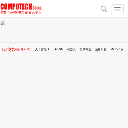
导
航
切
换
导
航
模拟技术/信号链
人工智能/AI
AR/VR
机器人
自动驾驶
边缘计算
Microchip
区块链
移动医疗