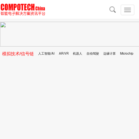
导
航
切
换
导
航
模拟技术/信号链
人工智能/AI
AR/VR
机器人
自动驾驶
边缘计算
Microchip
区块链
移动医疗