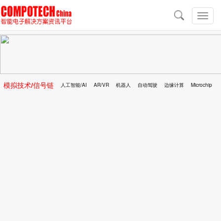
导
航
切
换
导
航
模拟技术/信号链
人工智能/AI
AR/VR
机器人
自动驾驶
边缘计算
Microchip
区块链
移动医疗