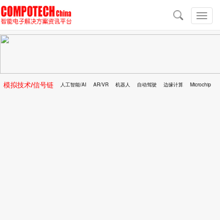
导
航
切
换
导
航
模拟技术/信号链
人工智能/AI
AR/VR
机器人
自动驾驶
边缘计算
Microchip
区块链
移动医疗