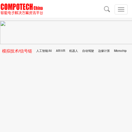
导
航
切
换
导
航
模拟技术/信号链
人工智能/AI
AR/VR
机器人
自动驾驶
边缘计算
Microchip
区块链
移动医疗