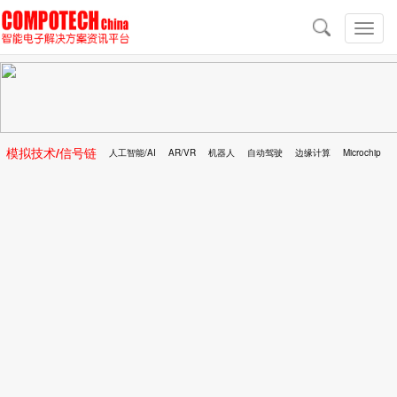
导
航
切
换
导
航
模拟技术/信号链
人工智能/AI
AR/VR
机器人
自动驾驶
边缘计算
Microchip
区块链
移动医疗