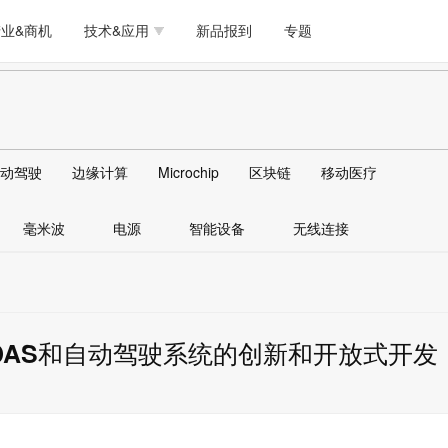
测试量测
模拟技术/时钟
通信/网络
5G/射频/微波
工艺/制造/材料
业&商机
技术&应用
新品报到
专题
软件/工具
存储
医疗电子
无线连接
LED
测试量测
模拟技术/时钟
通信/网络
5G/射频/微波
工艺/制造/材料
人工智能
安全
安防监控
汽车
可穿戴
软件/工具
存储
医疗电子
无线连接
LED
物联网
DLP
模拟技术/信号链
AI/人工智能
传感器技术
动驾驶
边缘计算
Microchip
区块链
移动医疗
人工智能
安全
安防监控
汽车
可穿戴
边缘计算
AR/VR/图像/3D
存储
电源技术/信号链
接口
毫米波
电源
智能设备
无线连接
物联网
DLP
模拟技术/信号链
AI/人工智能
传感器技术
边缘计算
AR/VR/图像/3D
存储
电源技术/信号链
接口
ADAS和自动驾驶系统的创新和开放式开发