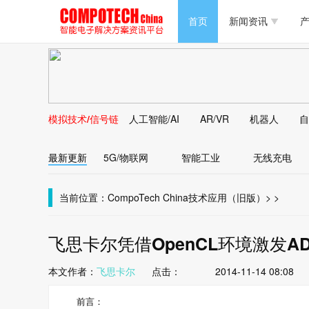
半导体/零组件
首页
新闻资讯
产
PC/周边
半导体/零组件
新能源
PC/周边
马达电机技术
模拟技术/信号链
人工智能/AI
AR/VR
机器人
自
新能源
大数据/云
最新更新
5G/物联网
智能工业
无线充电
马达电机技术
大数据/云
当前位置：
CompoTech China
技术应用（旧版）
>
>
飞思卡尔凭借OpenCL环境激发
本文作者：
飞思卡尔
点击：
2014-11-14 08:08
前言：