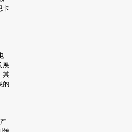
思卡
电
发展
，其
展的
的产
到传