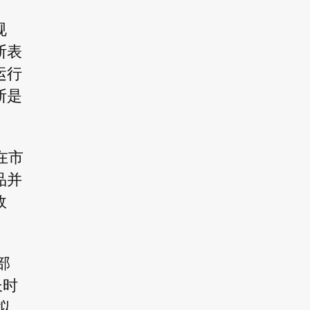
规
断表
运行
断是
在市
品并
故
部
长时
拟