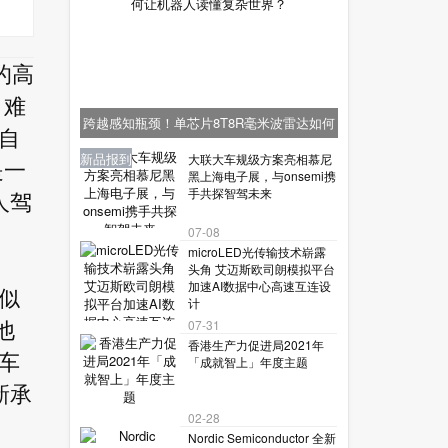
的高
，难
跨越感知瓶颈！单芯片8T8R毫米波雷达如何
人自
让机器人读懂复杂世界？
业界资讯
业界资讯
业界资讯
新品报到
新品报到
大联大车规级方案亮相慕尼
是一
黑上海电子展，与onsemi携
手共探智驾未来
人驾
07-08
microLED光传输技术崭露
头角 艾迈斯欧司朗模拟平台
加速AI数据中心高速互连设
似
计
07-31
他
香港生产力促进局2021年
车
「成就智上」年度主题
新承
02-28
Nordic Semiconductor 全新