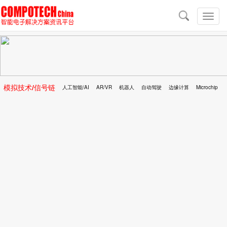
导
航
切
换
导
航
模拟技术/信号链
人工智能/AI
AR/VR
机器人
自动驾驶
边缘计算
Microchip
区块链
移动医疗