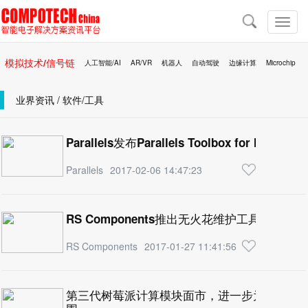
导
航
切
换
导
模拟技术/信号链
人工智能/AI
AR/VR
机器人
自动驾驶
边缘计算
Microchip
航
区块链
移动医疗
业界资讯 / 软件/工具
Parallels发布Parallels Toolbox for Mac 1.5
Parallels
2017-02-06 14:47:23
RS Components推出无火花维护工具在爆
RS Components
2017-01-27 11:41:56
第三代树莓派计算模块面市，进一步为设计工