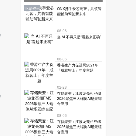
让机器人读懂复杂世界？
业界资讯
业界资讯
业界资讯
业界资讯
业界资讯
QNX携手爱芯元智，共筑智
能辅助驾驶新未来
08-06
当 AI 不再只是“看起来正确”
08-06
香港生产力促进局2021年
「成就智上」年度主题
02-28
存储聚变：江波龙亮相FMS
2026聚焦三大端侧AI场景综
合应用
08-06
存储聚变：江波龙亮相FMS
2026聚焦三大端侧AI场景综
合应用