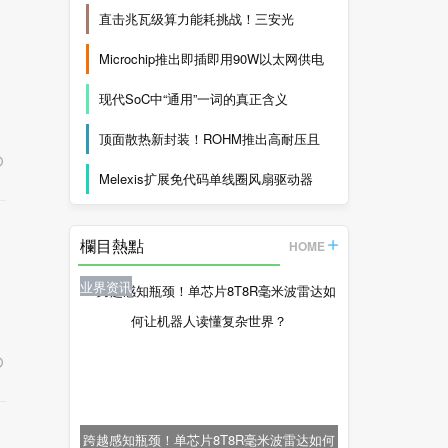
直击兆瓦级算力能耗挑战！三安光
Microchip推出即插即用90W以太网供电
现代SoC中“通用”一词的真正含义
顶面散热新封装！ROHM推出高耐压且
Melexis扩展免代码单线圈风扇驱动器
欄目熱點
HOME
业界资讯
跨越感知瓶颈！单芯片8T8R毫米波雷达如何