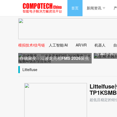
半导体/零组件
首页
新闻资讯
产
PC/周边
半导体/零组件
新能源
PC/周边
马达电机技术
模拟技术/信号链
人工智能/AI
AR/VR
机器人
自
新能源
当 AI 不
大数据/云
存储聚变：江波龙亮相FMS 2026聚焦
马达电机技术
三大端侧AI场景综合应用
Littelfuse
大数据/云
Littelfu
TP1KSM
超低且稳定的钳位