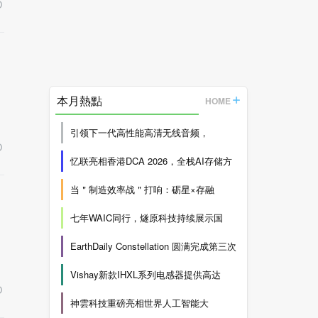
本月熱點
HOME
引领下一代高性能高清无线音频，
忆联亮相香港DCA 2026，全栈AI存储方
当＂制造效率战＂打响：砺星×存融
七年WAIC同行，燧原科技持续展示国
EarthDaily Constellation 圆满完成第三次
Vishay新款IHXL系列电感器提供高达
神雲科技重磅亮相世界人工智能大