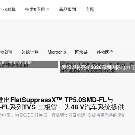
测试量测
模拟技术/时钟
通信/网络
5G/射频/微波
工艺/制造/材料
业&商机
技术&应用
新品报到
专题
软件/工具
存储
医疗电子
无线连接
LED
测试量测
模拟技术/时钟
通信/网络
5G/射频/微波
工艺/制造/材料
人工智能
安全
安防监控
汽车
可穿戴
软件/工具
存储
医疗电子
无线连接
LED
物联网
DLP
模拟技术/信号链
AI/人工智能
传感器技术
动驾驶
边缘计算
Microchip
区块链
移动医疗
人工智能
安全
安防监控
汽车
可穿戴
再只是“看起来正确”
边缘计算
AR/VR/图像/3D
存储
电源技术/信号链
接口
罗姆即将亮相2026深圳国际电力
物联网
DLP
模拟技术/信号链
AI/人工智能
传感器技术
件、可再生能源管理展览会暨研
边缘计算
AR/VR/图像/3D
存储
电源技术/信号链
接口
se推出FlatSuppressX™ TP5.0SMD-FL与
B-FL系列TVS 二极管，为48 V汽车系统提供
电压，为 DC/DC 转换器、栅极驱动器及电源 IC 提供更完善的保护