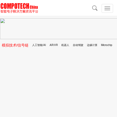
导
航
切
换
导
航
模拟技术/信号链
人工智能/AI
AR/VR
机器人
自动驾驶
边缘计算
Microchip
区块链
移动医疗